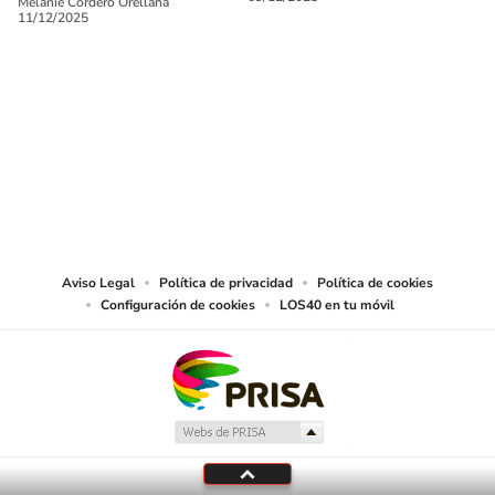
Melanie Cordero Orellana
11/12/2025
SIGUE A
LOS40 CHILE
© PRISA MEDIA CHILE S.A. Todos los derechos reservados.
PRISA MEDIA CHILE S.A. expresa su reserva de derechos en cuanto a la
reproducción y uso de las obras y servicios ofrecidos en este sitio web,
abarcando los medios de lectura mecánica o cualquier otro medio que se
juzgue adecuado para tal fin.
Aviso Legal
Política de privacidad
Política de cookies
Configuración de cookies
LOS40 en tu móvil