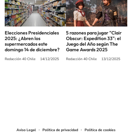
Elecciones Presidenciales
5 razones para jugar "Clair
2025: ¿Abren los
Obscur: Expedition 33": el
supermercados este
Juego del Año según The
domingo 14 de diciembre?
Game Awards 2025
Redacción 40 Chile
14/12/2025
Redacción 40 Chile
13/12/2025
SIGUE A
LOS40 CHILE
© PRISA MEDIA CHILE S.A. Todos los derechos reservados.
PRISA MEDIA CHILE S.A. expresa su reserva de derechos en cuanto a la
reproducción y uso de las obras y servicios ofrecidos en este sitio web,
abarcando los medios de lectura mecánica o cualquier otro medio que se
juzgue adecuado para tal fin.
Aviso Legal
Política de privacidad
Política de cookies