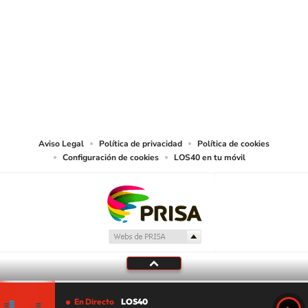
SIGUE A
LOS40 CHILE
© PRISA MEDIA CHILE S.A. Todos los derechos reservados.
PRISA MEDIA CHILE S.A. expresa su reserva de derechos en cuanto a la
reproducción y uso de las obras y servicios ofrecidos en este sitio web,
abarcando los medios de lectura mecánica o cualquier otro medio que se
juzgue adecuado para tal fin.
Aviso Legal
Política de privacidad
Política de cookies
Configuración de cookies
LOS40 en tu móvil
En Directo
LOS40