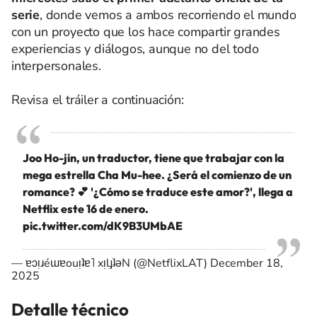
serie
, donde vemos a ambos recorriendo el mundo
con un proyecto que los hace compartir grandes
experiencias y diálogos, aunque no del todo
interpersonales.
Revisa el tráiler a continuación:
Joo Ho-jin, un traductor, tiene que trabajar con la
mega estrella Cha Mu-hee. ¿Será el comienzo de un
romance? 💕 '¿Cómo se traduce este amor?', llega a
Netflix este 16 de enero.
pic.twitter.com/dK9B3UMbAE
— ɐɔᴉɹéɯɐouᴉʇɐ˥ xᴉlɟʇǝN (@NetflixLAT)
December 18,
2025
Detalle técnico