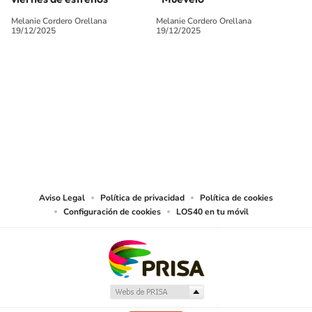
Melanie Cordero Orellana
Melanie Cordero Orellana
19/12/2025
19/12/2025
SIGUE A
LOS40 CHILE
© PRISA MEDIA CHILE S.A. Todos los derechos reservados.
PRISA MEDIA CHILE S.A. expresa su reserva de derechos en cuanto a la
reproducción y uso de las obras y servicios ofrecidos en este sitio web,
abarcando los medios de lectura mecánica o cualquier otro medio que se
juzgue adecuado para tal fin.
Aviso Legal
Política de privacidad
Política de cookies
Configuración de cookies
LOS40 en tu móvil