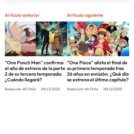
Artículo anterior
Artículo siguiente
"One Punch Man" confirma
"One Piece" alista el final de
el año de estreno de la parte
su primera temporada tras
2 de su tercera temporada:
26 años en emisión: ¿Qué día
¿Cuándo llegará?
se estrena el último capítulo?
Redacción 40 Chile
29/12/2025
Redacción 40 Chile
26/12/2025
SIGUE A
LOS40 CHILE
© PRISA MEDIA CHILE S.A. Todos los derechos reservados.
PRISA MEDIA CHILE S.A. expresa su reserva de derechos en cuanto a la