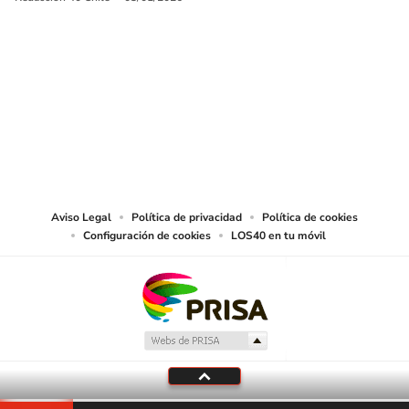
SIGUE A
LOS40 CHILE
© PRISA MEDIA CHILE S.A. Todos los derechos reservados.
PRISA MEDIA CHILE S.A. expresa su reserva de derechos en cuanto a la
reproducción y uso de las obras y servicios ofrecidos en este sitio web,
abarcando los medios de lectura mecánica o cualquier otro medio que se
juzgue adecuado para tal fin.
Aviso Legal
Política de privacidad
Política de cookies
Configuración de cookies
LOS40 en tu móvil