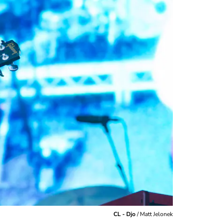
CL - Djo
/
Matt Jelonek