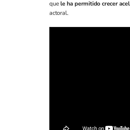
que
le ha permitido crecer ac
actoral.