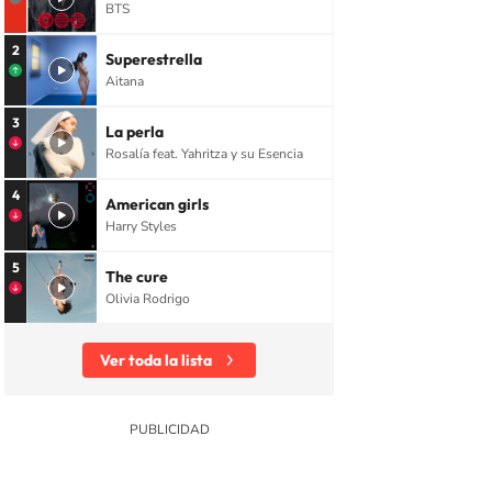
BTS
2
Superestrella
Aitana
3
La perla
Rosalía feat. Yahritza y su Esencia
4
American girls
Harry Styles
5
The cure
Olivia Rodrigo
Ver toda la lista