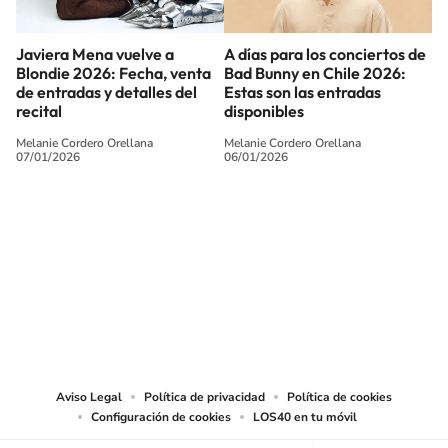
Javiera Mena vuelve a
A días para los conciertos de
Blondie 2026: Fecha, venta
Bad Bunny en Chile 2026:
de entradas y detalles del
Estas son las entradas
recital
disponibles
Melanie Cordero Orellana
Melanie Cordero Orellana
07/01/2026
06/01/2026
SIGUE A
LOS40 CHILE
© PRISA MEDIA CHILE S.A. Todos los derechos reservados.
PRISA MEDIA CHILE S.A. expresa su reserva de derechos en cuanto a la
reproducción y uso de las obras y servicios ofrecidos en este sitio web,
abarcando los medios de lectura mecánica o cualquier otro medio que se
juzgue adecuado para tal fin.
Aviso Legal
Política de privacidad
Política de cookies
Configuración de cookies
LOS40 en tu móvil