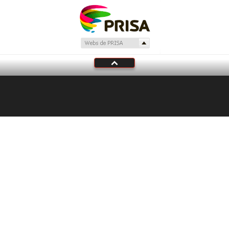
Tu audio se ha acabado.
Te redirigiremos al directo.
5 "
DIRECTO
CANCELAR