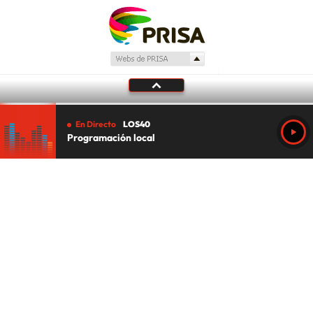
En Directo
LOS40
Programación local
Tu audio se ha acabado.
Te redirigiremos al directo.
5 "
DIRECTO
CANCELAR