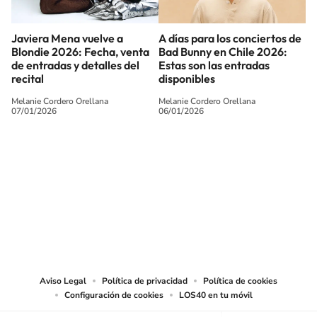
Javiera Mena vuelve a
A días para los conciertos de
Blondie 2026: Fecha, venta
Bad Bunny en Chile 2026:
de entradas y detalles del
Estas son las entradas
recital
disponibles
Melanie Cordero Orellana
Melanie Cordero Orellana
07/01/2026
06/01/2026
SIGUE A
LOS40 CHILE
© PRISA MEDIA CHILE S.A. Todos los derechos reservados.
PRISA MEDIA CHILE S.A. expresa su reserva de derechos en cuanto a la
reproducción y uso de las obras y servicios ofrecidos en este sitio web,
abarcando los medios de lectura mecánica o cualquier otro medio que se
juzgue adecuado para tal fin.
Aviso Legal
Política de privacidad
Política de cookies
Configuración de cookies
LOS40 en tu móvil