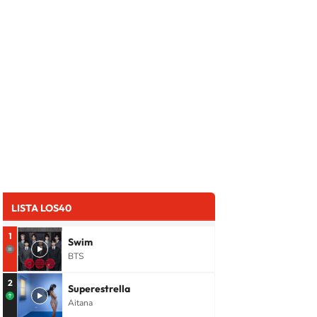
LISTA LOS40
1
Swim
BTS
2
Superestrella
Aitana