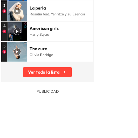
3
La perla
Rosalía feat. Yahritza y su Esencia
4
American girls
Harry Styles
5
The cure
Olivia Rodrigo
Ver toda la lista