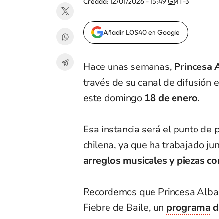
Creada:
12/01/2026 - 15:49
GMT-3
Añadir LOS40 en Google
Hace unas semanas,
Princesa 
través de su canal de difusión
este domingo
18 de enero
.
Esa instancia será el punto de 
chilena, ya que ha trabajado ju
arreglos musicales y piezas c
Recordemos que Princesa Alba 
Fiebre de Baile, un
programa
d