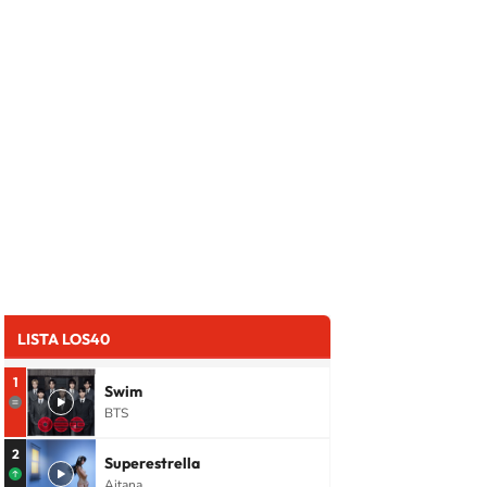
LISTA LOS40
1
Swim
BTS
2
Superestrella
Aitana