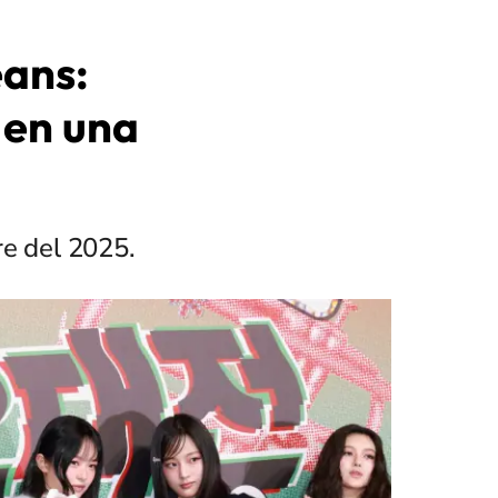
eans:
 en una
re del 2025.