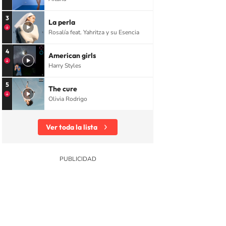
3
La perla
Rosalía feat. Yahritza y su Esencia
4
American girls
Harry Styles
5
The cure
Olivia Rodrigo
Ver toda la lista