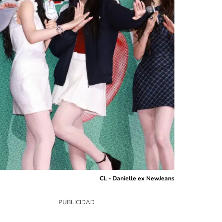
CL - Danielle ex NewJeans