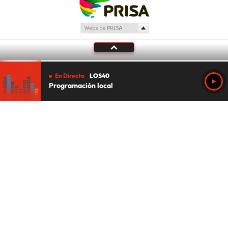
En Directo
LOS40
Programación local
Tu audio se ha acabado.
Te redirigiremos al directo.
5 "
DIRECTO
CANCELAR