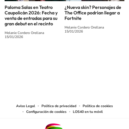
Paloma Salas en Teatro
¿Nueva skin? Personajes de
Caupolicán 2026: Fecha y
The Office podrían llegar a
venta de entradas para su
Fortnite
gran debut en el recinto
Melanie Cordero Orellana
15/01/2026
Melanie Cordero Orellana
15/01/2026
SIGUE A
LOS40 CHILE
© PRISA MEDIA CHILE S.A. Todos los derechos reservados.
PRISA MEDIA CHILE S.A. expresa su reserva de derechos en cuanto a la
reproducción y uso de las obras y servicios ofrecidos en este sitio web,
abarcando los medios de lectura mecánica o cualquier otro medio que se
juzgue adecuado para tal fin.
Aviso Legal
Política de privacidad
Política de cookies
Configuración de cookies
LOS40 en tu móvil