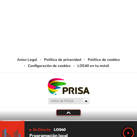
© PRISA MEDIA CHILE S.A. Todos los derechos reservados.
PRISA MEDIA CHILE S.A. expresa su reserva de derechos en cuanto a la
reproducción y uso de las obras y servicios ofrecidos en este sitio web,
abarcando los medios de lectura mecánica o cualquier otro medio que se
juzgue adecuado para tal fin.
Aviso Legal
Política de privacidad
Política de cookies
Configuración de cookies
LOS40 en tu móvil
En Directo
LOS40
Programación local