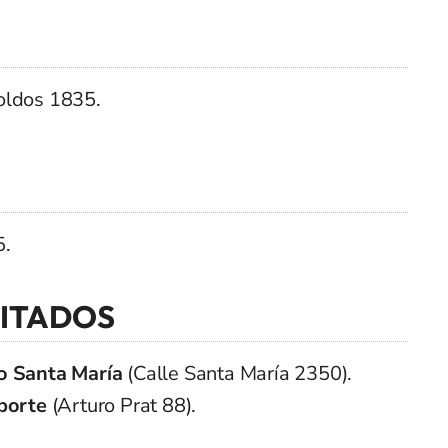
oldos 1835.
5.
LITADOS
 Santa María
(Calle Santa María 2350).
porte
(Arturo Prat 88).