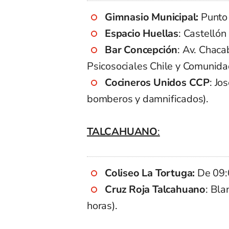
Gimnasio Municipal:
Punto 
Espacio Huellas
: Castellón
Bar Concepción
: Av. Chac
Psicosociales Chile y Comunida
Cocineros Unidos CCP
: Jo
bomberos y damnificados).
TALCAHUANO
:
Coliseo La Tortuga:
De 09:0
Cruz Roja Talcahuano
: Bla
horas).