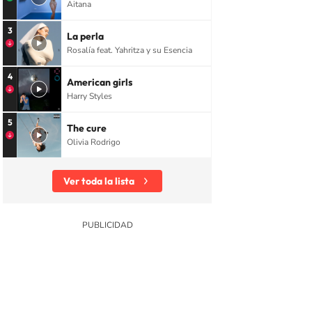
Aitana
3
La perla
Rosalía feat. Yahritza y su Esencia
4
American girls
Harry Styles
5
The cure
Olivia Rodrigo
Ver toda la lista