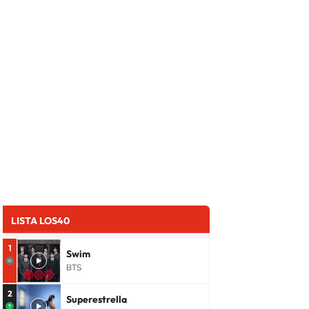
LISTA LOS40
1
Swim
BTS
2
Superestrella