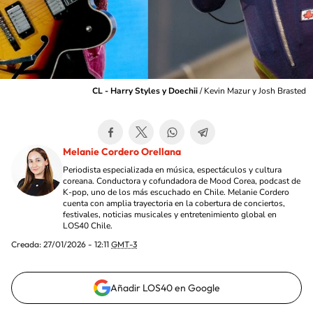
CL - Harry Styles y Doechii
/
Kevin Mazur y Josh Brasted
Melanie Cordero Orellana
Periodista especializada en música, espectáculos y cultura
coreana. Conductora y cofundadora de Mood Corea, podcast de
K-pop, uno de los más escuchado en Chile. Melanie Cordero
cuenta con amplia trayectoria en la cobertura de conciertos,
festivales, noticias musicales y entretenimiento global en
LOS40 Chile.
Creada:
27/01/2026 - 12:11
GMT-3
Añadir LOS40 en Google