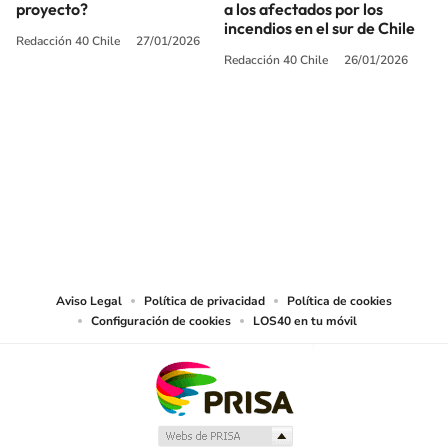
proyecto?
a los afectados por los
incendios en el sur de Chile
Redacción 40 Chile
27/01/2026
Redacción 40 Chile
26/01/2026
SIGUE A
LOS40 CHILE
© PRISA MEDIA CHILE S.A. Todos los derechos reservados.
PRISA MEDIA CHILE S.A. expresa su reserva de derechos en cuanto a la
reproducción y uso de las obras y servicios ofrecidos en este sitio web,
abarcando los medios de lectura mecánica o cualquier otro medio que se
juzgue adecuado para tal fin.
Aviso Legal
Política de privacidad
Política de cookies
Configuración de cookies
LOS40 en tu móvil