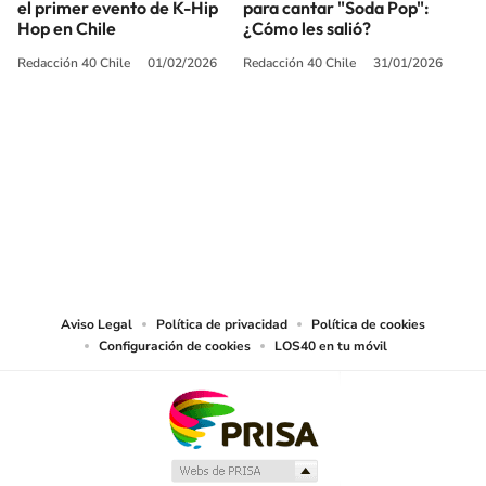
el primer evento de K-Hip
para cantar "Soda Pop":
Hop en Chile
¿Cómo les salió?
Redacción 40 Chile
01/02/2026
Redacción 40 Chile
31/01/2026
SIGUE A
LOS40 CHILE
© PRISA MEDIA CHILE S.A. Todos los derechos reservados.
PRISA MEDIA CHILE S.A. expresa su reserva de derechos en cuanto a la
reproducción y uso de las obras y servicios ofrecidos en este sitio web,
abarcando los medios de lectura mecánica o cualquier otro medio que se
juzgue adecuado para tal fin.
Aviso Legal
Política de privacidad
Política de cookies
Configuración de cookies
LOS40 en tu móvil