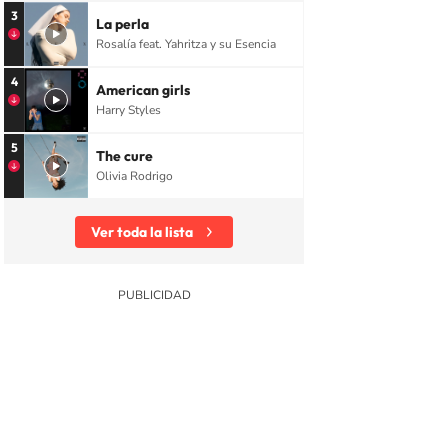
3
La perla
Rosalía feat. Yahritza y su Esencia
4
American girls
Harry Styles
5
The cure
Olivia Rodrigo
Ver toda la lista