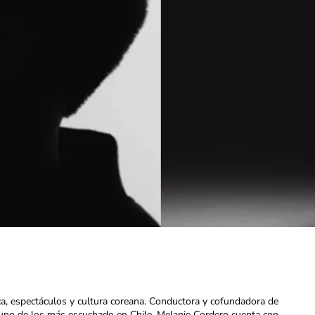
ca, espectáculos y cultura coreana. Conductora y cofundadora de
uno de los más escuchado en Chile. Melanie Cordero cuenta con