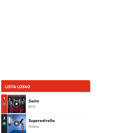
LISTA LOS40
1
Swim
BTS
2
Superestrella
Aitana