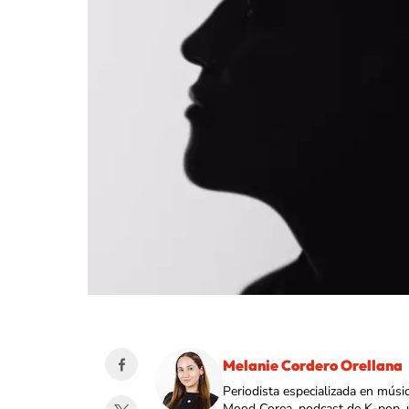
Melanie Cordero Orellana
Periodista especializada en músi
Mood Corea, podcast de K-pop, 