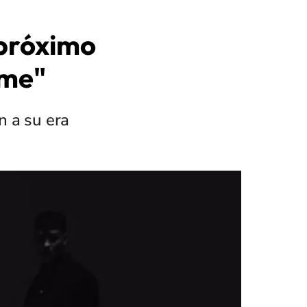
 próximo
rme"
n a su era