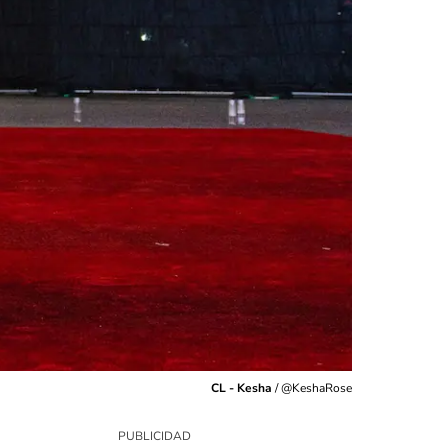
CL - Kesha
/
@KeshaRose