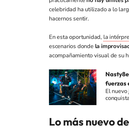
prácticamente
no hay límites p
celebridad ha utilizado a lo lar
hacernos sentir.
En esta oportunidad,
la intérpr
escenarios donde
la improvisa
acompañamiento visual de su h
Nasty8e
fuerzas
El nuevo 
conquista
Lo más nuevo de