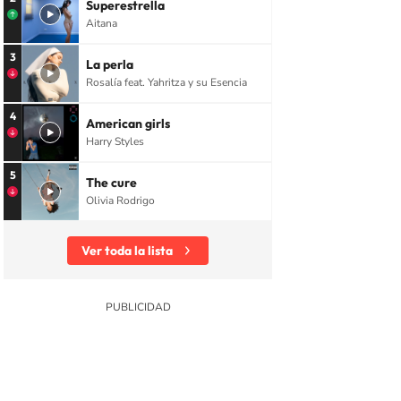
Superestrella
Aitana
3
La perla
Rosalía feat. Yahritza y su Esencia
4
American girls
Harry Styles
5
The cure
Olivia Rodrigo
Ver toda la lista