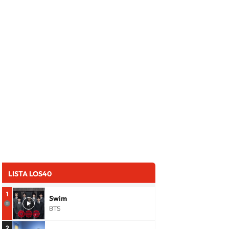
LISTA LOS40
1
Swim
BTS
2