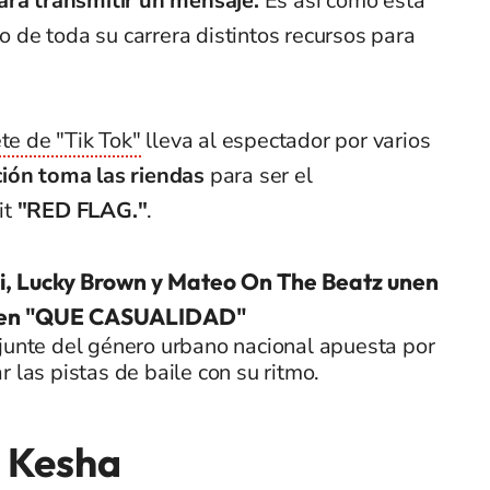
ara transmitir un mensaje.
Es así como esta
go de toda su carrera distintos recursos para
ete de "Tik Tok"
lleva al espectador por varios
ción toma las riendas
para ser el
it
"RED FLAG."
.
i, Lucky Brown y Mateo On The Beatz unen
 en "QUE CASUALIDAD"
junte del género urbano nacional apuesta por
r las pistas de baile con su ritmo.
 Kesha