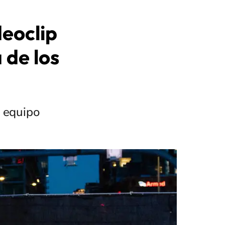
eoclip
 de los
n equipo