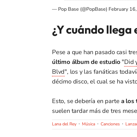
— Pop Base (@PopBase)
February 16
¿Y cuándo llega 
Pese a que han pasado casi tre
último álbum de estudio
"
Did 
Blvd
", los y las fanáticas toda
décimo disco, el cual se ha vist
Esto, se debería en parte
a los
suelen tardar más de tres mese
Lana del Rey
Música
Canciones
Lanza