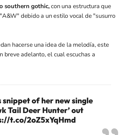
o southern gothic,
con una estructura que
"A&W" debido a un estilo vocal de "susurro
edan hacerse una idea de la melodía, este
n breve adelanto, el cual escuchas a
 snippet of her new single
k Tail Deer Hunter’ out
s://t.co/2oZ5xYqHmd