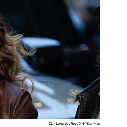
CL - Lana del Rey
/
XNY/Star Max