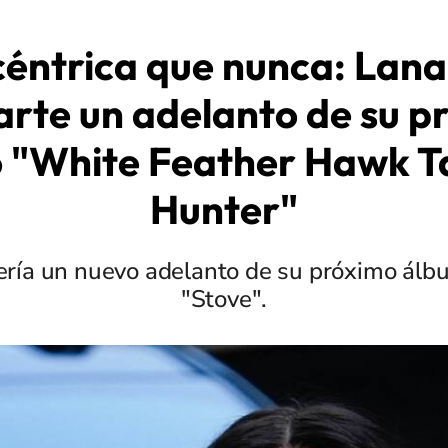
éntrica que nunca: Lana
rte un adelanto de su p
o "White Feather Hawk T
Hunter"
ería un nuevo adelanto de su próximo álb
"Stove".