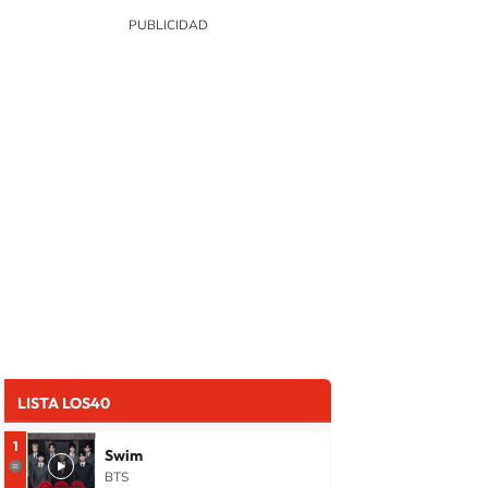
LISTA LOS40
1
Swim
BTS