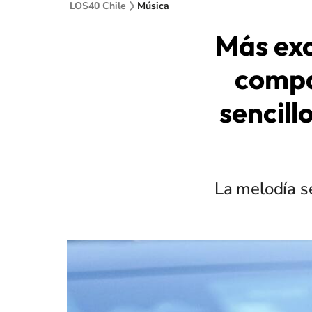
LOS40 Chile
Música
Más exc
compa
sencill
La melodía s