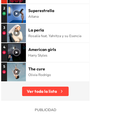
2
Superestrella
Aitana
3
La perla
Rosalía feat. Yahritza y su Esencia
4
American girls
Harry Styles
5
The cure
Olivia Rodrigo
Ver toda la lista