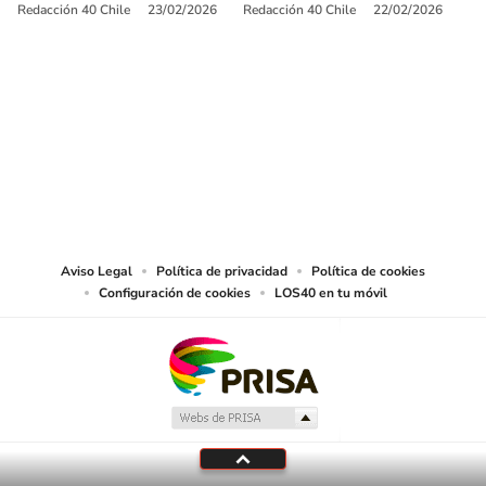
Redacción 40 Chile
23/02/2026
Redacción 40 Chile
22/02/2026
SIGUE A
LOS40 CHILE
© PRISA MEDIA CHILE S.A. Todos los derechos reservados.
PRISA MEDIA CHILE S.A. expresa su reserva de derechos en cuanto a la
reproducción y uso de las obras y servicios ofrecidos en este sitio web,
abarcando los medios de lectura mecánica o cualquier otro medio que se
juzgue adecuado para tal fin.
Aviso Legal
Política de privacidad
Política de cookies
Configuración de cookies
LOS40 en tu móvil