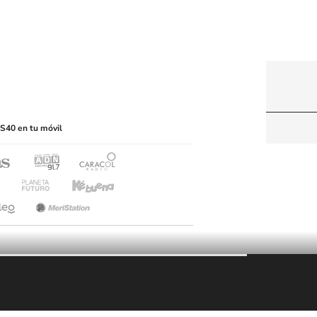
itio web, abarcando los medios de lectura mecánica
S40 en tu móvil