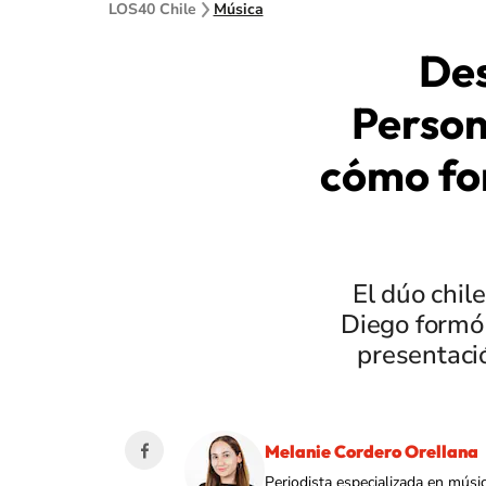
LOS40 Chile
Música
Des
Person
cómo for
El dúo chil
Diego formó 
presentaci
Melanie Cordero Orellana
Periodista especializada en músi