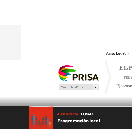
© PRISA MEDIA CHILE S.A. Todos los derechos r
PRISA MEDIA CHILE S.A. expresa su reserva de dere
o cualquier otro medio que se juzgue adecuado para 
Aviso Legal
En Directo
LOS40
Programación local