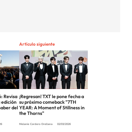
Artículo siguiente
6: Revisa
¡Regresan! TXT le pone fecha a
 edición
su próximo comeback "7TH
saber del
YEAR: A Moment of Stillness in
the Thorns"
26
Melanie Cordero Orellana
02/03/2026