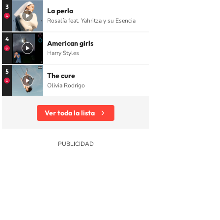
3
La perla
Rosalía feat. Yahritza y su Esencia
4
American girls
Harry Styles
5
The cure
Olivia Rodrigo
Ver toda la lista