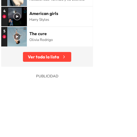
4
American girls
Harry Styles
5
The cure
Olivia Rodrigo
Ver toda la lista