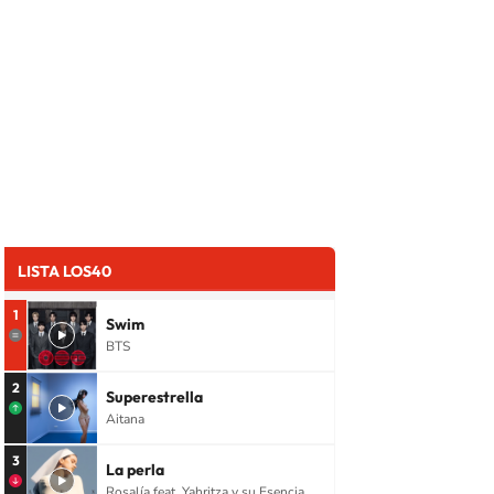
LISTA LOS40
1
Swim
BTS
2
Superestrella
Aitana
3
La perla
Rosalía feat. Yahritza y su Esencia