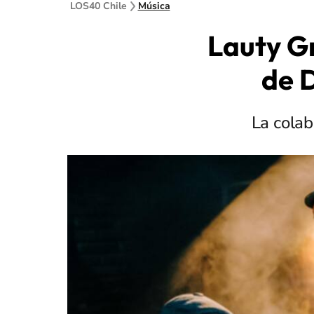
LOS40 Chile
Música
Lauty G
de D
La colab