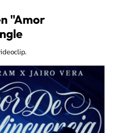
en "Amor
ingle
ideoclip.