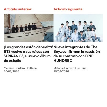
Artículo anterior
Artículo siguiente
¡Los grandes están de vuelta!
Nueve integrantes de The
BTS vuelve a sus raíces con
Boyz confirman la rescisión
"ARIRANG", su nuevo álbum
de su contrato con ONE
de estudio
HUNDRED
Melanie Cordero Orellana
Melanie Cordero Orellana
20/03/2026
19/03/2026
SIGUE A
LOS40 CHILE
© PRISA MEDIA CHILE S.A. Todos los derechos reservados.
PRISA MEDIA CHILE S.A. expresa su reserva de derechos en cuanto a la