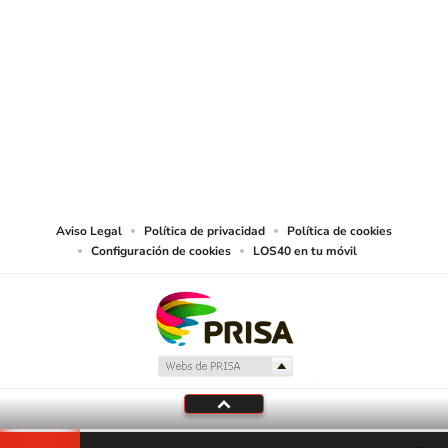
SIGUE A
LOS40 CHILE
© PRISA MEDIA CHILE S.A. Todos los derechos reservados.
PRISA MEDIA CHILE S.A. expresa su reserva de derechos en cuanto a la
reproducción y uso de las obras y servicios ofrecidos en este sitio web,
abarcando los medios de lectura mecánica o cualquier otro medio que se
juzgue adecuado para tal fin.
Aviso Legal
Política de privacidad
Política de cookies
Configuración de cookies
LOS40 en tu móvil