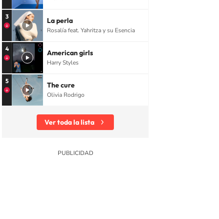
3
La perla
Rosalía feat. Yahritza y su Esencia
4
American girls
Harry Styles
5
The cure
Olivia Rodrigo
Ver toda la lista