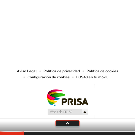
SIGUE A
LOS40 CHILE
© PRISA MEDIA CHILE S.A. Todos los derechos reservados.
PRISA MEDIA CHILE S.A. expresa su reserva de derechos en cuanto a la
reproducción y uso de las obras y servicios ofrecidos en este sitio web,
abarcando los medios de lectura mecánica o cualquier otro medio que se
juzgue adecuado para tal fin.
Aviso Legal
Política de privacidad
Política de cookies
Configuración de cookies
LOS40 en tu móvil