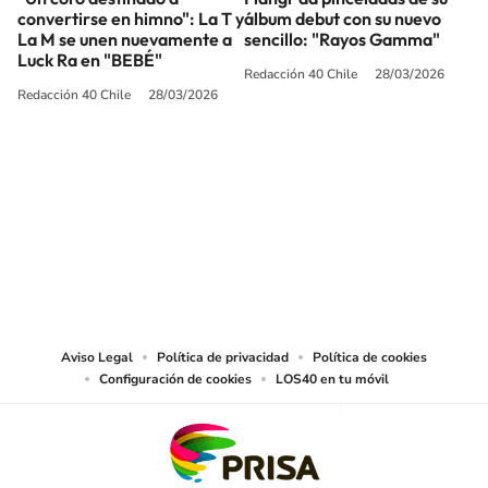
convertirse en himno": La T y
álbum debut con su nuevo
La M se unen nuevamente a
sencillo: "Rayos Gamma"
Luck Ra en "BEBÉ"
Redacción 40 Chile
28/03/2026
Redacción 40 Chile
28/03/2026
SIGUE A
LOS40 CHILE
© PRISA MEDIA CHILE S.A. Todos los derechos reservados.
PRISA MEDIA CHILE S.A. expresa su reserva de derechos en cuanto a la
reproducción y uso de las obras y servicios ofrecidos en este sitio web,
abarcando los medios de lectura mecánica o cualquier otro medio que se
juzgue adecuado para tal fin.
Aviso Legal
Política de privacidad
Política de cookies
Configuración de cookies
LOS40 en tu móvil