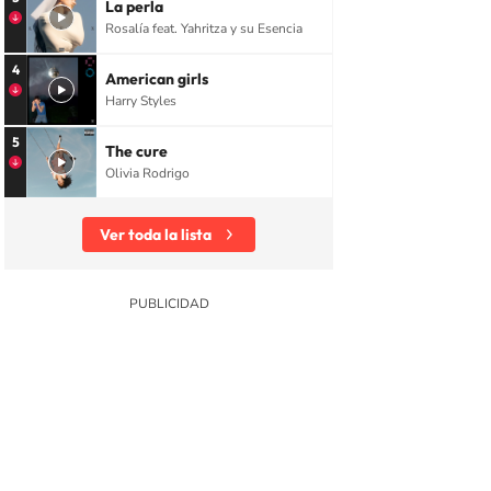
La perla
Rosalía feat. Yahritza y su Esencia
4
American girls
Harry Styles
5
The cure
Olivia Rodrigo
Ver toda la lista