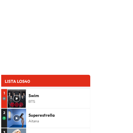
LISTA LOS40
1
Swim
BTS
2
Superestrella
Aitana
3