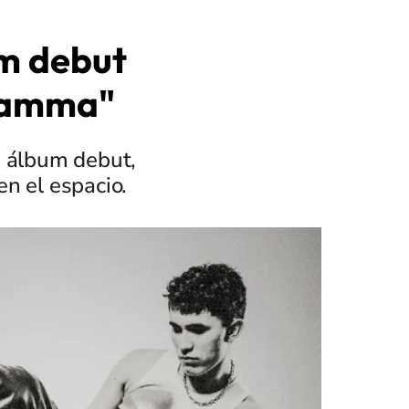
um debut
 Gamma"
u álbum debut,
n el espacio.