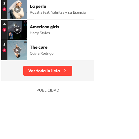
3
La perla
Rosalía feat. Yahritza y su Esencia
4
American girls
Harry Styles
5
The cure
Olivia Rodrigo
Ver toda la lista