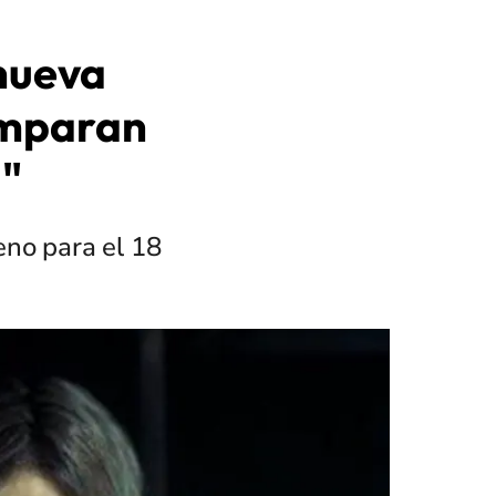
 nueva
comparan
"
eno para el 18