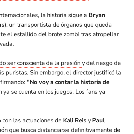
ternacionales, la historia sigue a
Bryan
ms
), un transportista de órganos que queda
e el estallido del brote zombi tras atropellar
evada.
o ser consciente de la presión
y del riesgo de
s puristas. Sin embargo, el director justificó la
afirmando:
"No voy a contar la historia de
n ya se cuenta en los juegos. Los fans ya
a con las actuaciones de
Kali Reis
y
Paul
ión que busca distanciarse definitivamente de