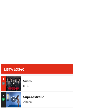
LISTA LOS40
1
Swim
BTS
2
Superestrella
Aitana