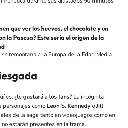
ón frenética durante sus ajustados
90 minutos
nen que ver los huevos, el chocolate y un
on la Pascua? Este sería el origen de la
ad
 se remontaría a la Europa de la Edad Media.
riesgada
uí es:
¿le gustará a los fans?
La incógnita
que personajes como
Leon S. Kennedy
o
Jill
uales de la saga tanto en videojuegos como en
,
no estarán presentes en la trama
.