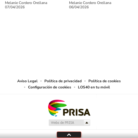
Melanie Cordero Orellana
Melanie Cordero Orellana
07/04/2026
06/04/2026
SIGUE A
LOS40 CHILE
© PRISA MEDIA CHILE S.A. Todos los derechos reservados.
PRISA MEDIA CHILE S.A. expresa su reserva de derechos en cuanto a la
reproducción y uso de las obras y servicios ofrecidos en este sitio web,
abarcando los medios de lectura mecánica o cualquier otro medio que se
juzgue adecuado para tal fin.
Aviso Legal
Política de privacidad
Política de cookies
Configuración de cookies
LOS40 en tu móvil