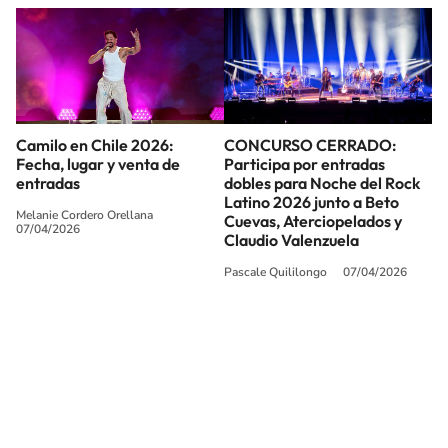
Camilo en Chile 2026:
CONCURSO CERRADO:
Fecha, lugar y venta de
Participa por entradas
entradas
dobles para Noche del Rock
Latino 2026 junto a Beto
Melanie Cordero Orellana
Cuevas, Aterciopelados y
07/04/2026
Claudio Valenzuela
Pascale Quililongo
07/04/2026
SIGUE A
LOS40 CHILE
© PRISA MEDIA CHILE S.A. Todos los derechos reservados.
PRISA MEDIA CHILE S.A. expresa su reserva de derechos en cuanto a la
reproducción y uso de las obras y servicios ofrecidos en este sitio web,