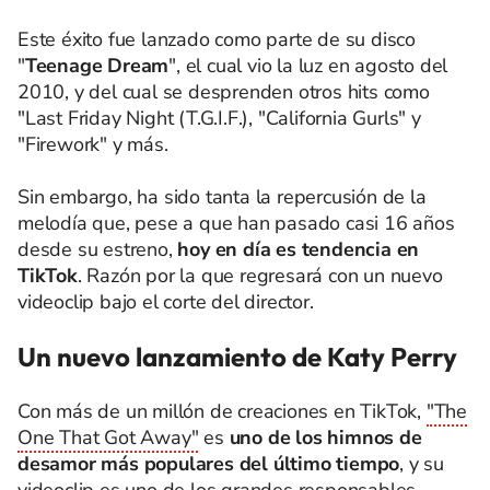
Este éxito fue lanzado como parte de su disco
"
Teenage Dream
", el cual vio la luz en agosto del
2010, y del cual se desprenden otros hits como
"Last Friday Night (T.G.I.F.), "California Gurls" y
"Firework" y más.
Sin embargo, ha sido tanta la repercusión de la
melodía que, pese a que han pasado casi 16 años
desde su estreno,
hoy en día es tendencia en
TikTok
. Razón por la que regresará con un nuevo
videoclip bajo el corte del director.
Un nuevo lanzamiento de Katy Perry
Con más de un millón de creaciones en TikTok,
"The
One That Got Away"
es
uno de los himnos de
desamor más populares del último tiempo
, y su
videoclip es uno de los grandes responsables.