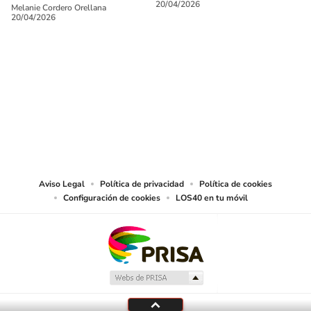
20/04/2026
Melanie Cordero Orellana
20/04/2026
SIGUE A
LOS40 CHILE
© PRISA MEDIA CHILE S.A. Todos los derechos reservados.
PRISA MEDIA CHILE S.A. expresa su reserva de derechos en cuanto a la
reproducción y uso de las obras y servicios ofrecidos en este sitio web,
abarcando los medios de lectura mecánica o cualquier otro medio que se
juzgue adecuado para tal fin.
Aviso Legal
Política de privacidad
Política de cookies
Configuración de cookies
LOS40 en tu móvil