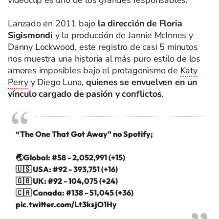
Lanzado en 2011 bajo
la dirección de Floria
Sigismondi
y la producción de Jannie McInnes y
Danny Lockwood, este registro de casi 5 minutos
nos muestra una historia al más puro estilo de los
amores imposibles bajo el protagonismo de
Katy
Perry
y Diego Luna,
quienes se envuelven en un
vínculo cargado de pasión y conflictos
.
“The One That Got Away” no Spotify;
🌏Global: #58 - 2,052,991 (+15)
🇺🇸 USA: #92 - 393,751 (+16)
🇬🇧 UK: #92 - 104,075 (+24)
🇨🇦 Canada: #138 - 51,045 (+36)
pic.twitter.com/Lt3ksjO1Hy