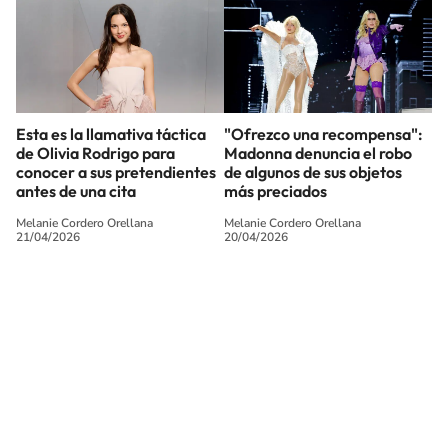
Esta es la llamativa táctica
"Ofrezco una recompensa":
de Olivia Rodrigo para
Madonna denuncia el robo
conocer a sus pretendientes
de algunos de sus objetos
antes de una cita
más preciados
Melanie Cordero Orellana
Melanie Cordero Orellana
21/04/2026
20/04/2026
SIGUE A
LOS40 CHILE
© PRISA MEDIA CHILE S.A. Todos los derechos reservados.
PRISA MEDIA CHILE S.A. expresa su reserva de derechos en cuanto a la
reproducción y uso de las obras y servicios ofrecidos en este sitio web,
abarcando los medios de lectura mecánica o cualquier otro medio que se
juzgue adecuado para tal fin.