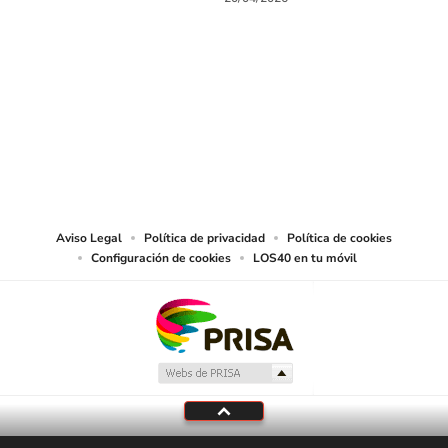
SIGUE A
LOS40 CHILE
© PRISA MEDIA CHILE S.A. Todos los derechos reservados.
PRISA MEDIA CHILE S.A. expresa su reserva de derechos en cuanto a la
reproducción y uso de las obras y servicios ofrecidos en este sitio web,
abarcando los medios de lectura mecánica o cualquier otro medio que se
juzgue adecuado para tal fin.
Aviso Legal
Política de privacidad
Política de cookies
Configuración de cookies
LOS40 en tu móvil