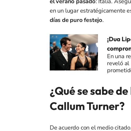
el verano pasado
: Italia. Ase
en un lugar estratégicamente 
días de puro festejo
.
¡Dua Lip
comprom
En una re
reveló a
prometid
¿Qué se sabe de 
Callum Turner?
De acuerdo con
el medio citado