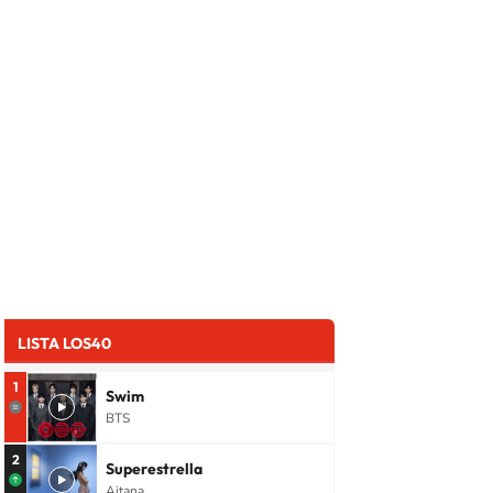
LISTA LOS40
1
Swim
BTS
2
Superestrella
Aitana