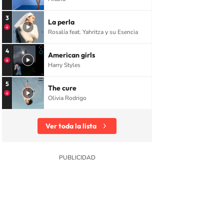
3
La perla
Rosalía feat. Yahritza y su Esencia
4
American girls
Harry Styles
5
The cure
Olivia Rodrigo
Ver toda la lista