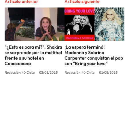
Artículo anterior
Artículo siguiente
"¿Esto es para mí?": Shakira
¡La espera terminó!
se sorprende por la multitud
Madonna y Sabrina
frente a su hotel en
Carpenter conquistan el pop
Copacabana
con "Bring your love"
Redacción 40 Chile
02/05/2026
Redacción 40 Chile
01/05/2026
SIGUE A
LOS40 CHILE
© PRISA MEDIA CHILE S.A. Todos los derechos reservados.
PRISA MEDIA CHILE S.A. expresa su reserva de derechos en cuanto a la
reproducción y uso de las obras y servicios ofrecidos en este sitio web,
abarcando los medios de lectura mecánica o cualquier otro medio que se