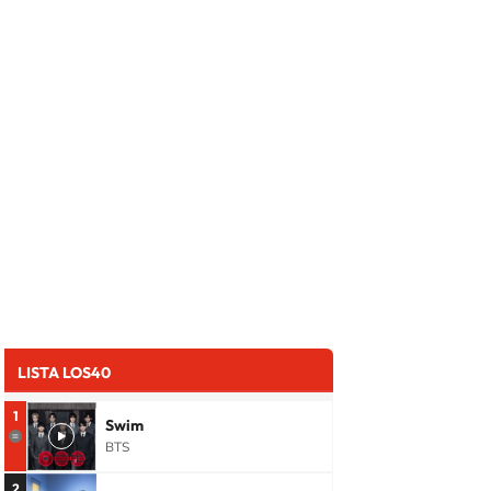
LISTA LOS40
1
Swim
BTS
2