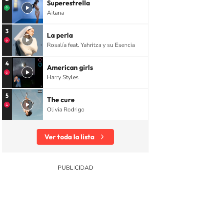
Superestrella
Aitana
3
La perla
Rosalía feat. Yahritza y su Esencia
4
American girls
Harry Styles
5
The cure
Olivia Rodrigo
Ver toda la lista