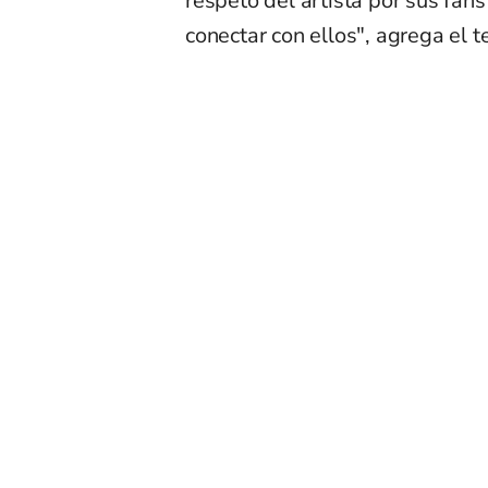
respeto del artista por sus fans
conectar con ellos", agrega el t