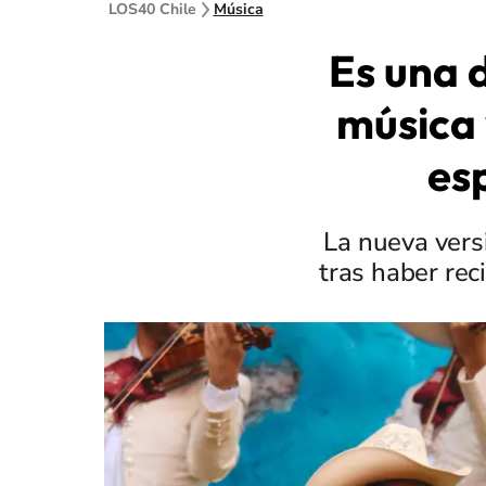
LOS40 Chile
Música
Es una d
música 
esp
La nueva vers
tras haber rec