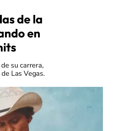
las de la
tando en
hits
de su carrera,
d de Las Vegas.