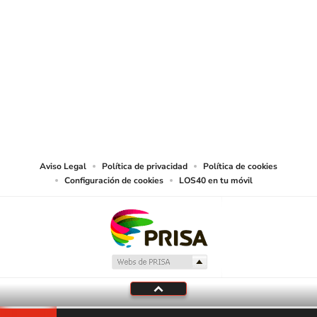
SIGUE A
LOS40 CHILE
© PRISA MEDIA CHILE S.A. Todos los derechos reservados.
PRISA MEDIA CHILE S.A. expresa su reserva de derechos en cuanto a la
reproducción y uso de las obras y servicios ofrecidos en este sitio web,
abarcando los medios de lectura mecánica o cualquier otro medio que se
juzgue adecuado para tal fin.
Aviso Legal
Política de privacidad
Política de cookies
Configuración de cookies
LOS40 en tu móvil