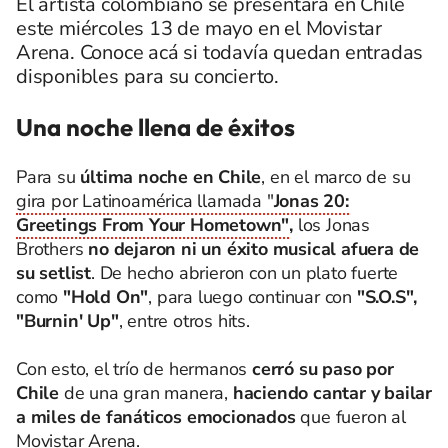
El artista colombiano se presentará en Chile
este miércoles 13 de mayo en el Movistar
Arena. Conoce acá si todavía quedan entradas
disponibles para su concierto.
Una noche llena de éxitos
Para su
última noche en Chile
, en el marco de su
gira por Latinoamérica llamada "
Jonas 20:
Greetings From Your Hometown"
,
los Jonas
Brothers
no dejaron ni un éxito musical afuera de
su setlist
. De hecho abrieron con un plato fuerte
como
"Hold On"
, para luego continuar con
"S.O.S",
"Burnin' Up"
, entre otros hits.
Con esto, el trío de hermanos
cerró su paso por
Chile
de una gran manera,
haciendo cantar y bailar
a miles de fanáticos emocionados
que fueron al
Movistar Arena.