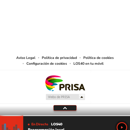
© PRISA MEDIA CHILE S.A. Todos los derechos reservados.
PRISA MEDIA CHILE S.A. expresa su reserva de derechos en cuanto a la
reproducción y uso de las obras y servicios ofrecidos en este sitio web,
abarcando los medios de lectura mecánica o cualquier otro medio que se
juzgue adecuado para tal fin.
Aviso Legal
Política de privacidad
Política de cookies
Configuración de cookies
LOS40 en tu móvil
En Directo
LOS40
Programación local