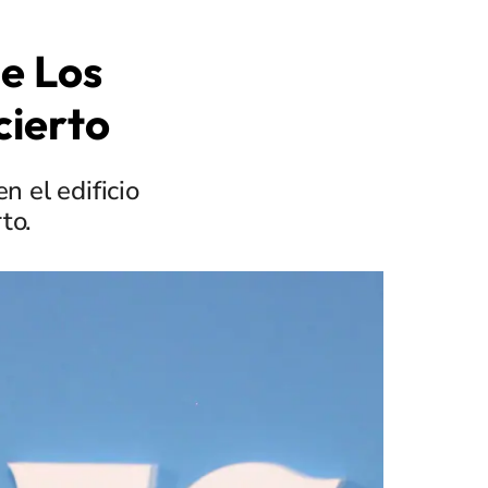
de Los
cierto
 el edificio
to.