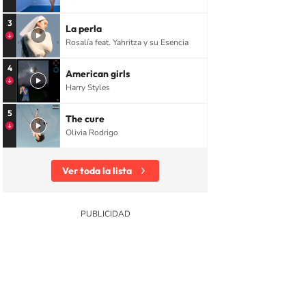
3
La perla
Rosalía feat. Yahritza y su Esencia
4
American girls
Harry Styles
5
The cure
Olivia Rodrigo
Ver toda la lista