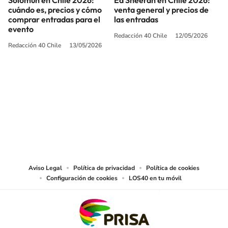
Solomun en Chile 2026:
Ed Sheeran en Chile 2026:
cuándo es, precios y cómo
venta general y precios de
comprar entradas para el
las entradas
evento
Redacción 40 Chile
12/05/2026
Redacción 40 Chile
13/05/2026
SIGUE A
LOS40 CHILE
© PRISA MEDIA CHILE S.A. Todos los derechos reservados.
PRISA MEDIA CHILE S.A. expresa su reserva de derechos en cuanto a la
reproducción y uso de las obras y servicios ofrecidos en este sitio web,
abarcando los medios de lectura mecánica o cualquier otro medio que se
juzgue adecuado para tal fin.
Aviso Legal
Política de privacidad
Política de cookies
Configuración de cookies
LOS40 en tu móvil