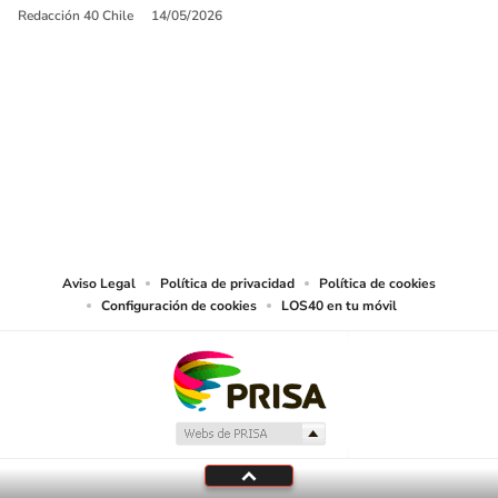
Redacción 40 Chile
14/05/2026
SIGUE A
LOS40 CHILE
© PRISA MEDIA CHILE S.A. Todos los derechos reservados.
PRISA MEDIA CHILE S.A. expresa su reserva de derechos en cuanto a la
reproducción y uso de las obras y servicios ofrecidos en este sitio web,
abarcando los medios de lectura mecánica o cualquier otro medio que se
juzgue adecuado para tal fin.
Aviso Legal
Política de privacidad
Política de cookies
Configuración de cookies
LOS40 en tu móvil