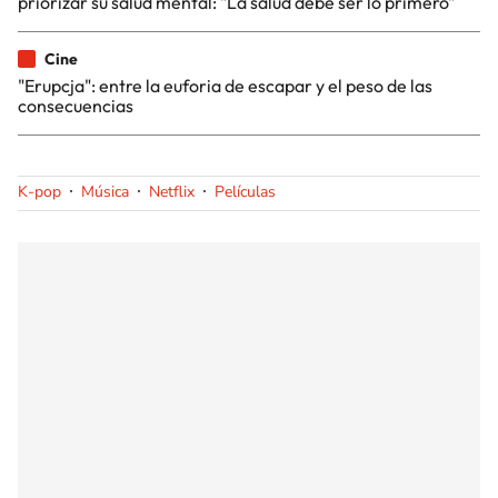
priorizar su salud mental: "La salud debe ser lo primero"
Cine
"Erupcja": entre la euforia de escapar y el peso de las
consecuencias
K-pop
Música
Netflix
Películas