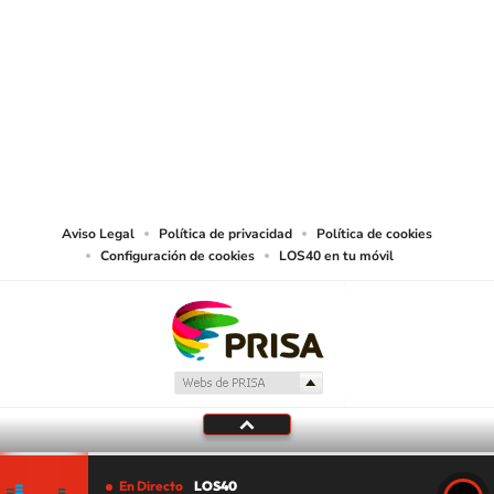
SIGUE A
LOS40 CHILE
© PRISA MEDIA CHILE S.A. Todos los derechos reservados.
PRISA MEDIA CHILE S.A. expresa su reserva de derechos en cuanto a la
reproducción y uso de las obras y servicios ofrecidos en este sitio web,
abarcando los medios de lectura mecánica o cualquier otro medio que se
juzgue adecuado para tal fin.
Aviso Legal
Política de privacidad
Política de cookies
Configuración de cookies
LOS40 en tu móvil
En Directo
LOS40