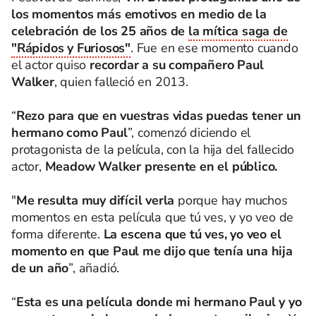
los momentos más emotivos en medio de la
celebración de los 25 años de
la mítica saga de
"Rápidos y Furiosos"
. Fue en ese momento cuando
el actor quiso
recordar a su compañero Paul
Walker
, quien falleció en 2013.
“
Rezo para que en vuestras vidas puedas tener un
hermano como Paul
”, comenzó diciendo el
protagonista de la película, con la hija del fallecido
actor,
Meadow Walker presente en el público.
"
Me resulta muy difícil verla
porque hay muchos
momentos en esta película que tú ves, y yo veo de
forma diferente.
La escena que tú ves, yo veo el
momento en que Paul me dijo que tenía una hija
de un año
”, añadió.
“
Esta es una película donde mi hermano Paul y yo