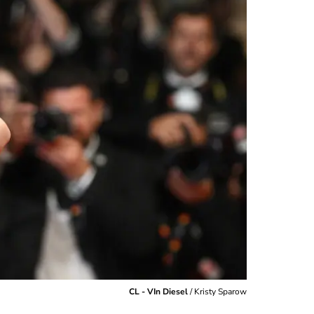
CL - VIn Diesel
/
Kristy Sparow