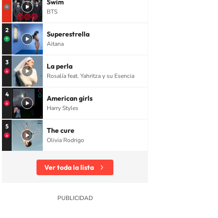
Swim
BTS
2
Superestrella
Aitana
3
La perla
Rosalía feat. Yahritza y su Esencia
4
American girls
Harry Styles
5
The cure
Olivia Rodrigo
Ver toda la lista