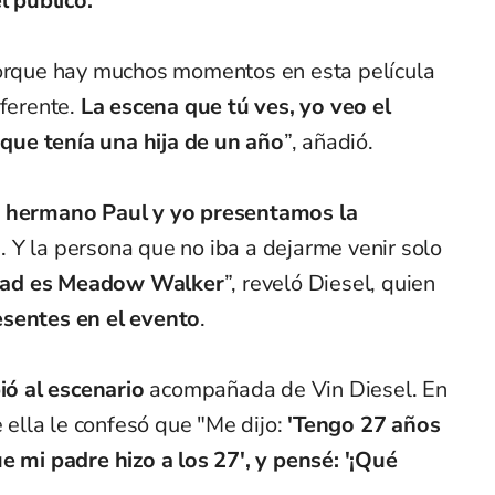
 público.
rque hay muchos momentos en esta película
iferente.
La escena que tú ves, yo veo el
ue tenía una hija de un año
”, añadió.
i hermano Paul y yo presentamos la
... Y la persona que no iba a dejarme venir solo
dad es Meadow Walker
”, reveló Diesel, quien
esentes en el evento
.
ó al escenario
acompañada de Vin Diesel. En
e ella le confesó que "Me dijo:
'Tengo 27 años
e mi padre hizo a los 27′, y pensé: '¡Qué