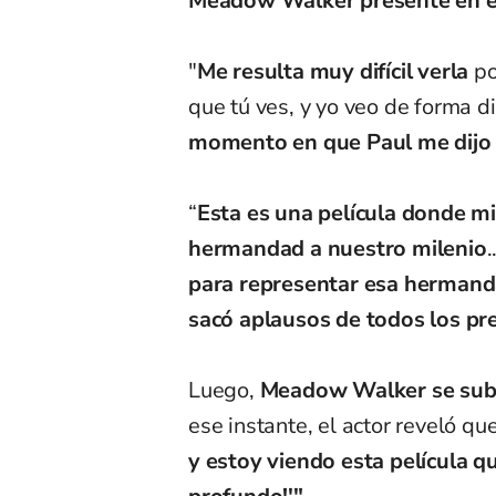
Meadow Walker presente en el
"
Me resulta muy difícil verla
po
que tú ves, y yo veo de forma d
momento en que Paul me dijo q
“
Esta es una película donde m
hermandad a nuestro milenio
para representar esa herman
sacó aplausos de todos los pr
Luego,
Meadow Walker se subi
ese instante, el actor reveló qu
y estoy viendo esta película qu