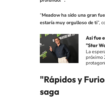
profundo!'".
“
Meadow ha sido una gran fuent
estaría muy orgulloso de ti
”, 
Así fue 
"Star W
La espera
próximo 
protagoni
"Rápidos y Furios
saga