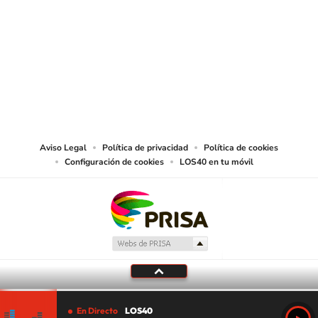
SIGUE A
LOS40 CHILE
© PRISA MEDIA CHILE S.A. Todos los derechos reservados.
PRISA MEDIA CHILE S.A. expresa su reserva de derechos en cuanto a la
reproducción y uso de las obras y servicios ofrecidos en este sitio web,
abarcando los medios de lectura mecánica o cualquier otro medio que se
juzgue adecuado para tal fin.
Aviso Legal
Política de privacidad
Política de cookies
Configuración de cookies
LOS40 en tu móvil
En Directo
LOS40