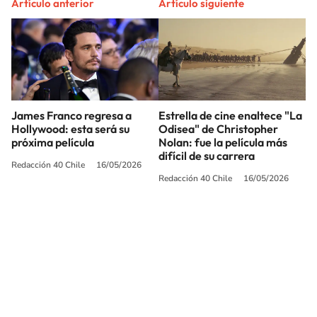
Artículo anterior
Artículo siguiente
James Franco regresa a
Estrella de cine enaltece "La
Hollywood: esta será su
Odisea" de Christopher
próxima película
Nolan: fue la película más
difícil de su carrera
Redacción 40 Chile
16/05/2026
Redacción 40 Chile
16/05/2026
SIGUE A
LOS40 CHILE
© PRISA MEDIA CHILE S.A. Todos los derechos reservados.
PRISA MEDIA CHILE S.A. expresa su reserva de derechos en cuanto a la
reproducción y uso de las obras y servicios ofrecidos en este sitio web,
abarcando los medios de lectura mecánica o cualquier otro medio que se