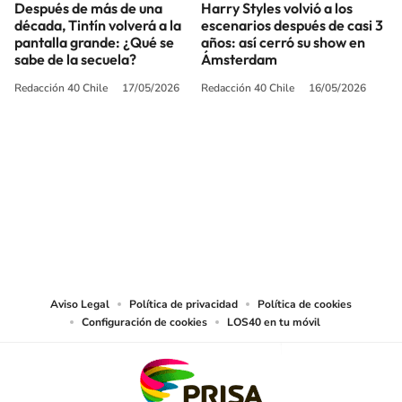
Después de más de una
Harry Styles volvió a los
década, Tintín volverá a la
escenarios después de casi 3
pantalla grande: ¿Qué se
años: así cerró su show en
sabe de la secuela?
Ámsterdam
Redacción 40 Chile
17/05/2026
Redacción 40 Chile
16/05/2026
SIGUE A
LOS40 CHILE
© PRISA MEDIA CHILE S.A. Todos los derechos reservados.
PRISA MEDIA CHILE S.A. expresa su reserva de derechos en cuanto a la
reproducción y uso de las obras y servicios ofrecidos en este sitio web,
abarcando los medios de lectura mecánica o cualquier otro medio que se
juzgue adecuado para tal fin.
Aviso Legal
Política de privacidad
Política de cookies
Configuración de cookies
LOS40 en tu móvil