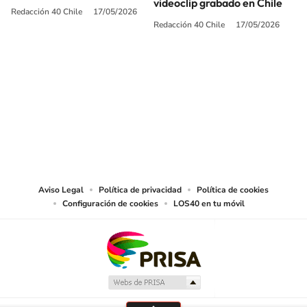
videoclip grabado en Chile
Redacción 40 Chile
17/05/2026
Redacción 40 Chile
17/05/2026
SIGUE A
LOS40 CHILE
© PRISA MEDIA CHILE S.A. Todos los derechos reservados.
PRISA MEDIA CHILE S.A. expresa su reserva de derechos en cuanto a la
reproducción y uso de las obras y servicios ofrecidos en este sitio web,
abarcando los medios de lectura mecánica o cualquier otro medio que se
juzgue adecuado para tal fin.
Aviso Legal
Política de privacidad
Política de cookies
Configuración de cookies
LOS40 en tu móvil