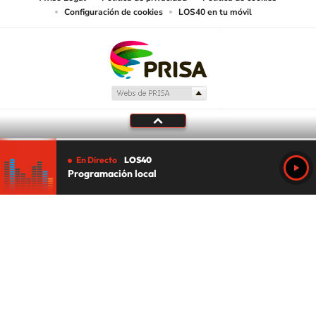
Configuración de cookies
LOS40 en tu móvil
En Directo
LOS40
Programación local
Tu audio se ha acabado.
Te redirigiremos al directo.
5 "
DIRECTO
CANCELAR