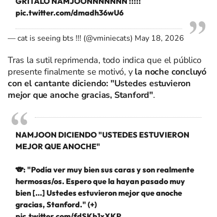
GRITALO NAMJOONNNNNNN !!!!!
pic.twitter.com/dmadh36wU6
— cat is seeing bts !!! (@vminiecats)
May 18, 2026
Tras la sutil reprimenda, todo indica que el público
presente finalmente se motivó, y
la noche concluyó
con el cantante diciendo: "Ustedes estuvieron
mejor que anoche gracias, Stanford"
.
NAMJOON DICIENDO "USTEDES ESTUVIERON
MEJOR QUE ANOCHE"
🐨: "Podía ver muy bien sus caras y son realmente
hermosas/os. Espero que la hayan pasado muy
bien […] Ustedes estuvieron mejor que anoche
gracias, Stanford." (+)
pic.twitter.com/fdSKb1xXKP