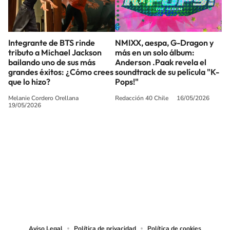
Integrante de BTS rinde
NMIXX, aespa, G-Dragon y
tributo a Michael Jackson
más en un solo álbum:
bailando uno de sus más
Anderson .Paak revela el
grandes éxitos: ¿Cómo crees
soundtrack de su película "K-
que lo hizo?
Pops!"
Melanie Cordero Orellana
Redacción 40 Chile
16/05/2026
19/05/2026
SIGUE A
LOS40 CHILE
© PRISA MEDIA CHILE S.A. Todos los derechos reservados.
PRISA MEDIA CHILE S.A. expresa su reserva de derechos en cuanto a la
reproducción y uso de las obras y servicios ofrecidos en este sitio web,
abarcando los medios de lectura mecánica o cualquier otro medio que se
juzgue adecuado para tal fin.
Aviso Legal
Política de privacidad
Política de cookies