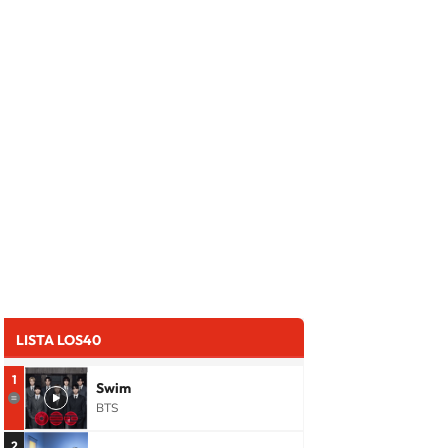
LISTA LOS40
1
Swim
BTS
2