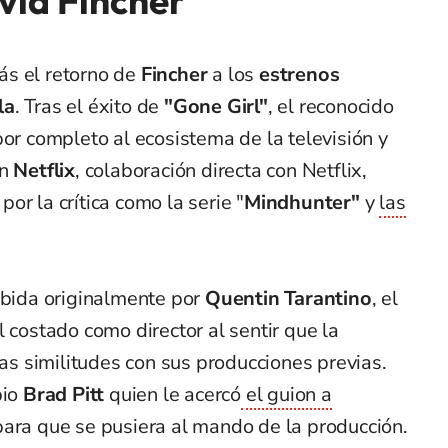
vid Fincher
ás el retorno de
Fincher
a los
estrenos
la
. Tras el éxito de
"Gone Girl"
, el reconocido
por completo al ecosistema de la televisión y
on
Netflix
, colaboración directa con Netflix,
or la crítica como la serie "
Mindhunter"
y
las
ebida originalmente por
Quentin Tarantino
, el
 costado como director al sentir que la
 similitudes con sus producciones previas.
pio
Brad Pitt
quien le acercó
el guion a
para que se pusiera al mando de la producción.