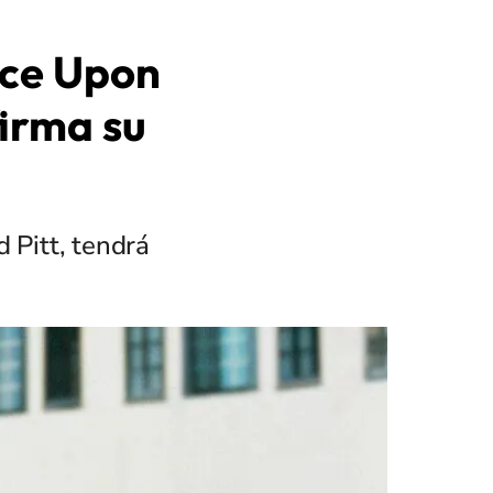
nce Upon
firma su
d Pitt, tendrá