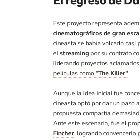
El regreso de Da
Este proyecto representa adem
cinematográficos de gran esca
cineasta se había volcado casi 
el
streaming
por su contrato c
liderando proyectos aclamados p
películas como "
The Killer"
.
Aunque la idea inicial fue conc
cineasta optó por dar un paso al
propuesta compartía demasiadas
Ante este escenario, fue el pro
Fincher
, logrando convencerlo 