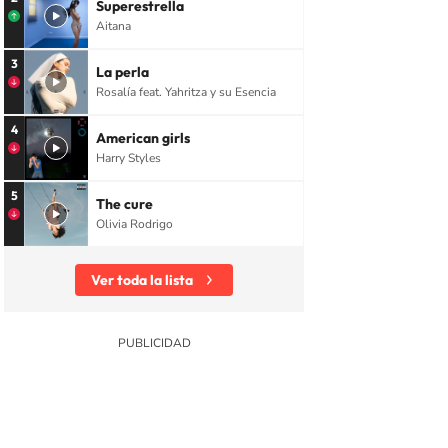
Superestrella
Aitana
3
La perla
Rosalía feat. Yahritza y su Esencia
4
American girls
Harry Styles
5
The cure
Olivia Rodrigo
Ver toda la lista