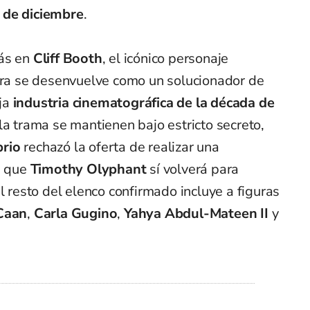
 de diciembre
.
más en
Cliff Booth
, el icónico personaje
ora se desenvuelve como un solucionador de
ja
industria cinematográfica de la década de
la trama se mantienen bajo estricto secreto,
rio
rechazó la oferta de realizar una
s que
Timothy Olyphant
sí volverá para
l resto del elenco confirmado incluye a figuras
Caan
,
Carla Gugino
,
Yahya Abdul-Mateen II
y